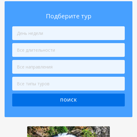
Подберите тур
День недели
Все длительности
Все направления
Все типы туров
ПОИСК