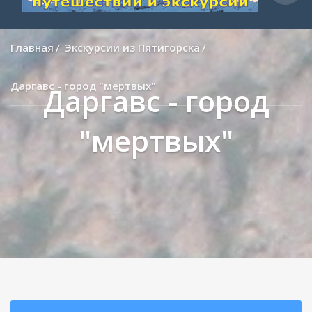
Главная
Экскурсии из Пятигорска
Даргавс - город "мертвых"
Даргавс - город
"мертвых"