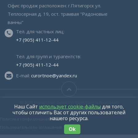
Офис
продаж расположен: г.Пятигорск ул.
Теплосерная д. 19, ост. трамвая "Радоновые
ванны"
Тел. для частных лиц:
+7 (905) 411-12-44
Тел. для групп и турагентств:
+7 (905) 411-12-44
E-mail:
curortnoe@yandex.ru
© 2026
Курортное бюро путешествий и экскурсий
Наш Сайт
использует cookie-файлы
для того,
Создание сайтов
TempArt
чтобы отличить Вас от других пользователей
нашего ресурса.
Политика конфиденциальности
Пользовательское соглашение
Ok